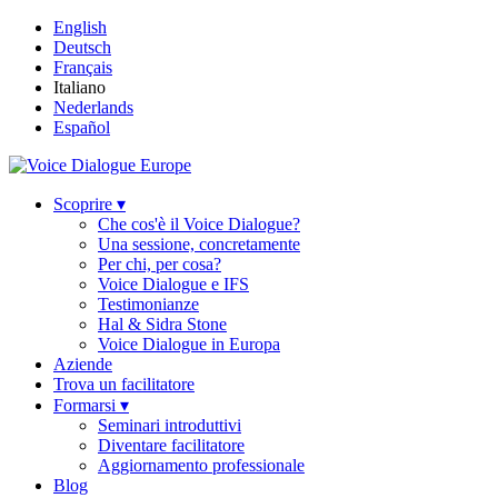
English
Deutsch
Français
Italiano
Nederlands
Español
Scoprire ▾
Che cos'è il Voice Dialogue?
Una sessione, concretamente
Per chi, per cosa?
Voice Dialogue e IFS
Testimonianze
Hal & Sidra Stone
Voice Dialogue in Europa
Aziende
Trova un facilitatore
Formarsi ▾
Seminari introduttivi
Diventare facilitatore
Aggiornamento professionale
Blog