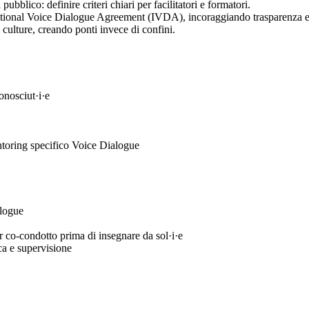
pubblico: definire criteri chiari per facilitatori e formatori.
rnational Voice Dialogue Agreement (IVDA), incoraggiando trasparenza e 
 culture, creando ponti invece di confini.
onosciut·i·e
ntoring specifico Voice Dialogue
alogue
ver co-condotto prima di insegnare da sol·i·e
ca e supervisione