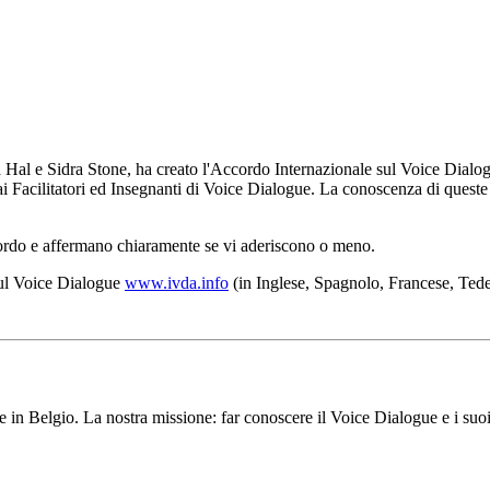
 Hal e Sidra Stone, ha creato l'Accordo Internazionale sul Voice Dialogu
acilitatori ed Insegnanti di Voice Dialogue. La conoscenza di queste lin
cordo e affermano chiaramente se vi aderiscono o meno.
 sul Voice Dialogue
www.ivda.info
(in Inglese, Spagnolo, Francese, Tede
n Belgio. La nostra missione: far conoscere il Voice Dialogue e i suoi b