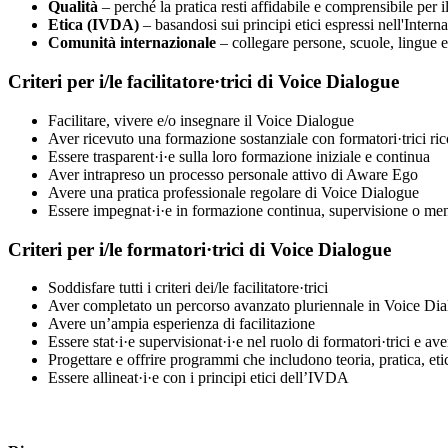
Qualità
– perché la pratica resti affidabile e comprensibile per il 
Etica (IVDA)
– basandosi sui principi etici espressi nell'Inte
Comunità internazionale
– collegare persone, scuole, lingue e
Criteri per i/le facilitatore·trici di Voice Dialogue
Facilitare, vivere e/o insegnare il Voice Dialogue
Aver ricevuto una formazione sostanziale con formatori·trici ric
Essere trasparent·i·e sulla loro formazione iniziale e continua
Aver intrapreso un processo personale attivo di Aware Ego
Avere una pratica professionale regolare di Voice Dialogue
Essere impegnat·i·e in formazione continua, supervisione o me
Criteri per i/le formatori·trici di Voice Dialogue
Soddisfare tutti i criteri dei/le facilitatore·trici
Aver completato un percorso avanzato pluriennale in Voice Di
Avere un’ampia esperienza di facilitazione
Essere stat·i·e supervisionat·i·e nel ruolo di formatori·trici e a
Progettare e offrire programmi che includono teoria, pratica, eti
Essere allineat·i·e con i principi etici dell’IVDA