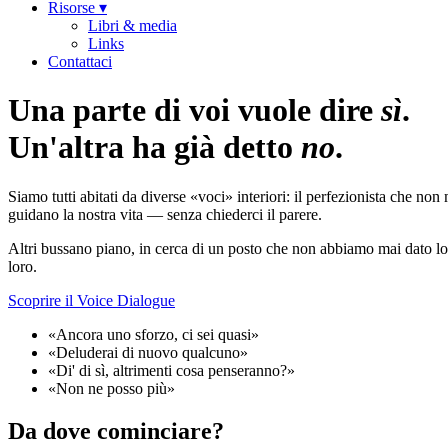
Risorse ▾
Libri & media
Links
Contattaci
Una parte di voi vuole dire
sì
.
Un'altra ha già detto
no
.
Siamo tutti abitati da diverse «voci» interiori: il perfezionista che n
guidano la nostra vita — senza chiederci il parere.
Altri bussano piano, in cerca di un posto che non abbiamo mai dato lor
loro.
Scoprire il Voice Dialogue
«Ancora uno sforzo, ci sei quasi»
«Deluderai di nuovo qualcuno»
«Di' di sì, altrimenti cosa penseranno?»
«Non ne posso più»
Da dove cominciare?