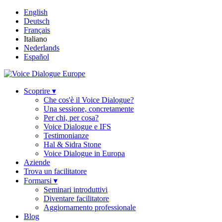
English
Deutsch
Français
Italiano
Nederlands
Español
Scoprire ▾
Che cos'è il Voice Dialogue?
Una sessione, concretamente
Per chi, per cosa?
Voice Dialogue e IFS
Testimonianze
Hal & Sidra Stone
Voice Dialogue in Europa
Aziende
Trova un facilitatore
Formarsi ▾
Seminari introduttivi
Diventare facilitatore
Aggiornamento professionale
Blog