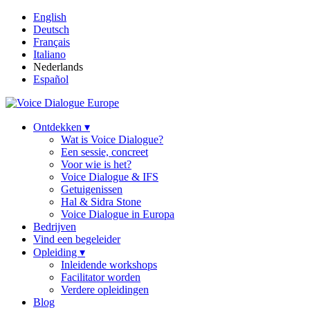
English
Deutsch
Français
Italiano
Nederlands
Español
Ontdekken ▾
Wat is Voice Dialogue?
Een sessie, concreet
Voor wie is het?
Voice Dialogue & IFS
Getuigenissen
Hal & Sidra Stone
Voice Dialogue in Europa
Bedrijven
Vind een begeleider
Opleiding ▾
Inleidende workshops
Facilitator worden
Verdere opleidingen
Blog